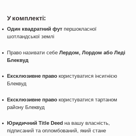
У комплекті:
Один квадратний фут
першокласної
шотландської землі
Право називати себе
Лердом, Лордом або Леді
Блеквуд
Ексклюзивне право
користуватися інсигнією
Блеквуд
Ексклюзивне право
користуватися тартаном
району Блеквуд
Юридичний Title Deed
на вашу власність,
підписаний
та
опломбований, який стане