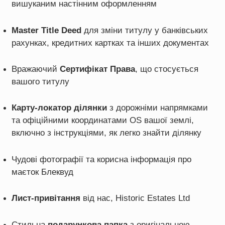
вишуканим настінним оформленням
Master Title Deed
для зміни титулу у банківських
рахунках, кредитних картках та інших документах
Вражаючий
Сертифікат Права
,
що стосується
вашого титулу
Карту-локатор ділянки
з дорожніми напрямками
та офіційними координатами OS вашої землі,
включно з інструкціями, як легко знайти ділянку
Чудові фотографії та корисна інформація про
маєток Блеквуд
Лист-привітання
від нас, Historic Estates Ltd
Стильна
подарункова папка
з оригінальною