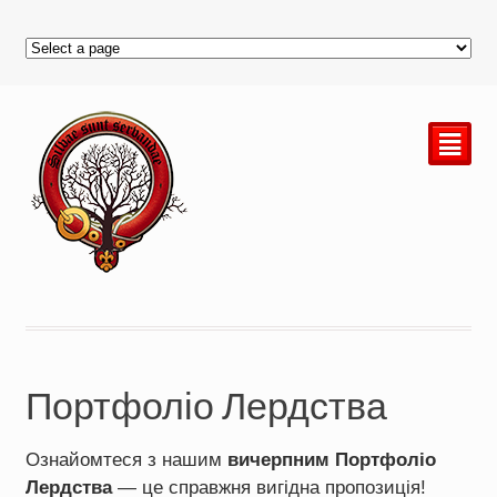
²
Портфоліо Лердства
Ознайомтеся з нашим
вичерпним Портфоліо
Лердства
— це справжня вигідна пропозиція!