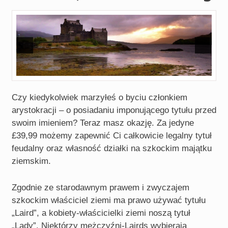
Czy kiedykolwiek marzyłeś o byciu członkiem
arystokracji – o posiadaniu imponującego tytułu przed
swoim imieniem? Teraz masz okazję. Za jedyne
£39,99 możemy zapewnić Ci całkowicie legalny tytuł
feudalny oraz własność działki na szkockim majątku
ziemskim.
Zgodnie ze starodawnym prawem i zwyczajem
szkockim właściciel ziemi ma prawo używać tytułu
„Laird”, a kobiety-właścicielki ziemi noszą tytuł
„Lady”. Niektórzy mężczyźni-Lairds wybierają