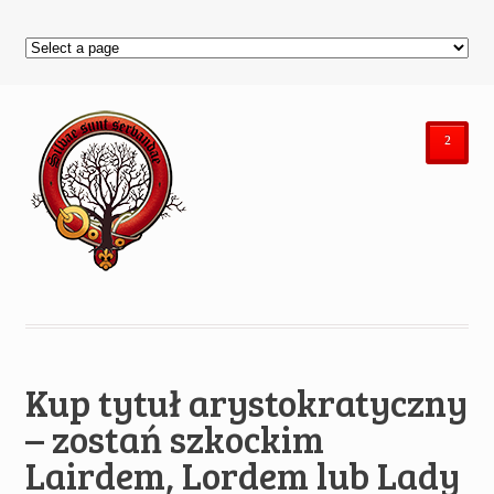
²
Kup tytuł arystokratyczny
– zostań szkockim
Lairdem, Lordem lub Lady